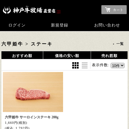
ログイン
新規登録
お問い合わせ
六甲姫牛 > ステーキ
一覧
おすすめ順
価格の安い順
売れ筋順
表示件数
:
六甲姫牛 サーロインステーキ 200g
1,660円
(税別)
(税込
:
1,792円)