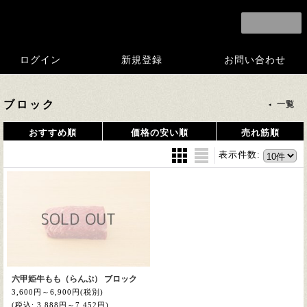
ログイン
新規登録
お問い合わせ
ブロック
一覧
おすすめ順
価格の安い順
売れ筋順
表示件数
:
六甲姫牛もも（らんぷ） ブロック
3,600円～6,900円
(税別)
(税込
:
3,888円～7,452円)