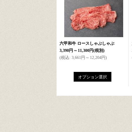
六甲和牛 ロースしゃぶしゃぶ
3,390円
～
11,300円
(税別)
(
税込
:
3,661円
～
12,204円
)