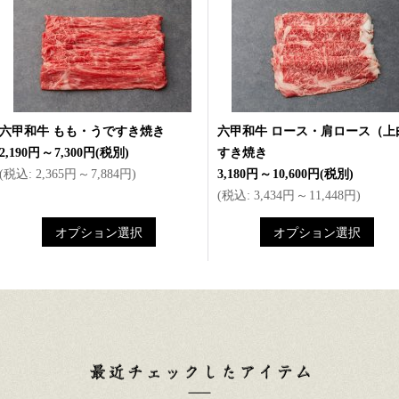
六甲和牛 もも・うですき焼き
六甲和牛 ロース・肩ロース（上
2,190円
～
7,300円
(税別)
すき焼き
(
税込
:
2,365円
～
7,884円
)
3,180円
～
10,600円
(税別)
(
税込
:
3,434円
～
11,448円
)