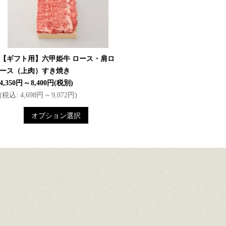
【ギフト用】六甲姫牛 ロース・肩ロ
ース（上肉）すき焼き
4,350円
～
8,400円
(税別)
(
税込
:
4,698円
～
9,072円
)