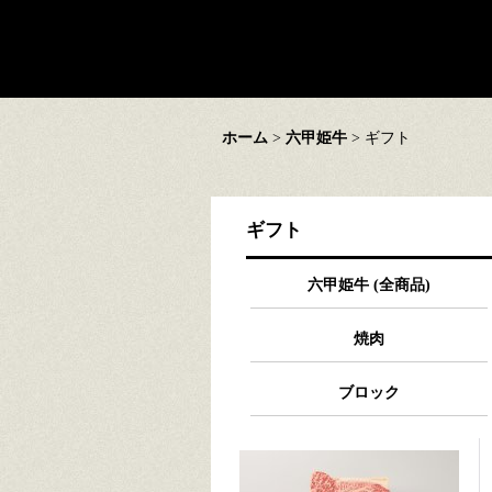
ホーム
>
六甲姫牛
>
ギフト
ギフト
六甲姫牛 (全商品)
焼肉
ブロック