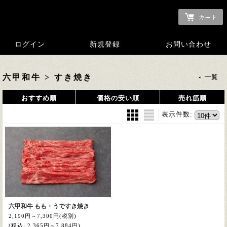
ログイン
新規登録
お問い合わせ
六甲和牛 > すき焼き
一覧
おすすめ順
価格の安い順
売れ筋順
表示件数
:
六甲和牛 もも・うですき焼き
2,190円～7,300円
(税別)
(税込
:
2,365円～7,884円)