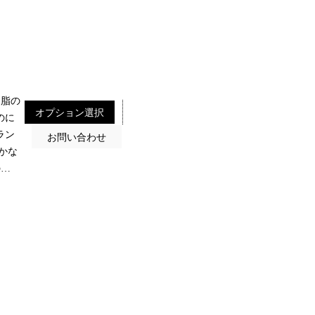
 脂の
のに
ラン
かな
の…