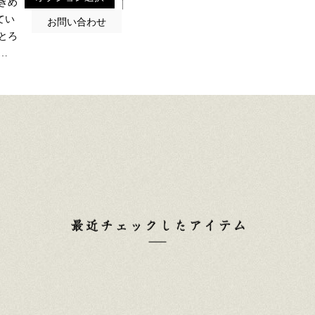
きめ
てい
とろ
…