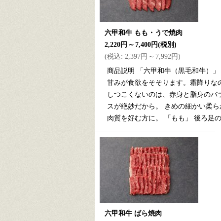
六甲和牛 もも・うで焼肉
2,220円
～
7,400円
(税別)
(
税込
:
2,397円
～
7,992円
)
商品説明 「六甲和牛（黒毛和牛）」
甘みが食欲をそそります。霜降りな
しつこくないのは、赤身と脂身のバ
スが絶妙だから。 きめの細かい柔ら
肉質を好む方に。 「もも」 後ろ足
六甲和牛 ばら焼肉