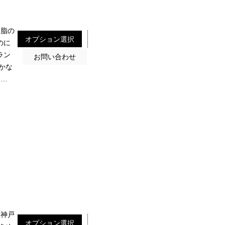
 脂の
のに
ラン
かな
中…
 神戸